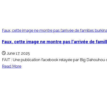
2012
refait
surface
en
Côte
Faux, cette image ne montre pas l’arrivée de familles burkin
d’Ivoire
Faux, cette image ne montre pas l’arrivée de famil
June 17, 2025
FAIT : Une publication facebook relayée par Big Dahouhou off
Read
Read More
more
about
Faux,
cette
image
ne