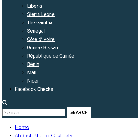
Liberia
Sierra Leone
The Gambia
Senegal
Côte d’Ivoire
Guinée Bissau
République de Guinée
Bénin
Mali
Niger
Facebook Checks
Search
for:
Home
Abdoul-Khader Coulibaly