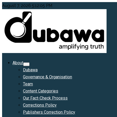
Skip
August 7, 2026
5:12:06 PM
to
content
Primary
About
Menu
Dubawa
Governance & Organisation
Team
Content Categories
Our Fact-Check Process
Corrections Policy
Publishers Correction Policy