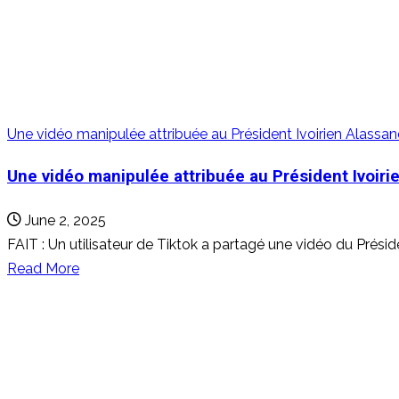
montre
pas
l’arrivée
de
familles
Une vidéo manipulée attribuée au Président Ivoirien Alassa
burkinabè
en
Une vidéo manipulée attribuée au Président Ivoiri
Côte
d’Ivoire
June 2, 2025
FAIT : Un utilisateur de Tiktok a partagé une vidéo du Prés
Read
Read More
more
about
Une
vidéo
manipulée