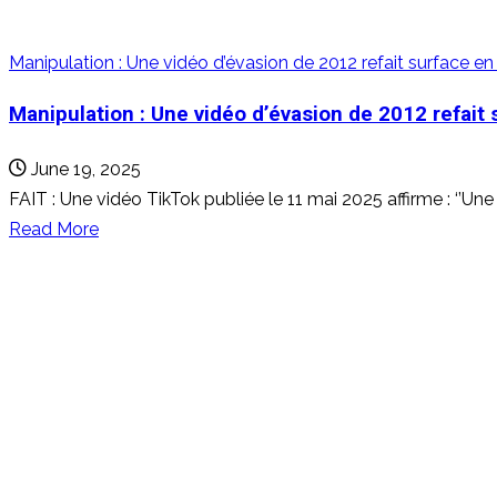
Manipulation : Une vidéo d’évasion de 2012 refait surface en 
Manipulation : Une vidéo d’évasion de 2012 refait 
June 19, 2025
FAIT : Une vidéo TikTok publiée le 11 mai 2025 affirme : ‘’Une
Read
Read More
more
about
Manipulation
:
Une
vidéo
d’évasion
de