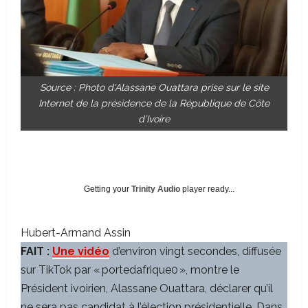
Source : Photo d'Alassane Ouattara prise sur le site
Internet de la présidence de la République de Côte
d’Ivoire
Getting your
Trinity Audio
player ready...
Hubert-Armand Assin
FAIT :
Une vidéo
d’environ vingt secondes, diffusée
sur TikTok par « portedafrique0 », montre le
Président ivoirien, Alassane Ouattara, déclarer qu’il
ne sera pas candidat à l’élection présidentielle. Dans