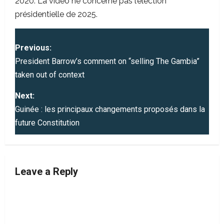
2020. La vidéo ne concerne pas l’élection
présidentielle de 2025.
P
Previous:
o
President Barrow’s comment on “selling The Gambia”
taken out of context
s
Next:
t
Guinée : les principaux changements proposés dans la
future Constitution
n
a
v
Leave a Reply
i
g