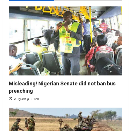
Misleading! Nigerian Senate did not ban bus
preaching
August 9, 2026