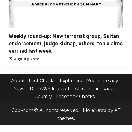
Weekly round-up: New terrorist group, Sultan
endorsement, judge kidnap, others, top claims
verified last week
August 9, 2026
About
Fact Checks
Explainers
Media Literacy
News
DUBAWA In-depth
African Languages
Country
Facebook Checks
Copyright © All rights reserved.
|
MoreNews
by AF
themes.