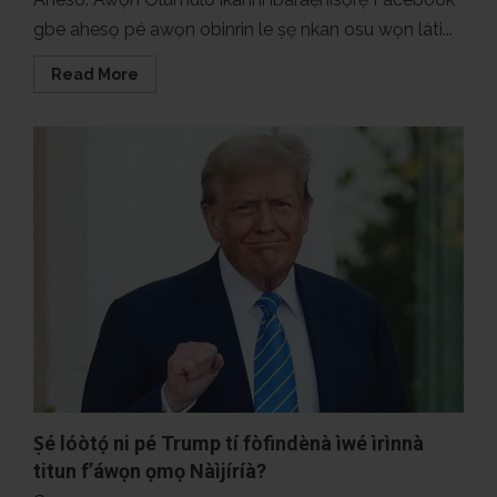
gbe ahesọ pé awọn obinrin le ṣẹ nkan osu wọn láti...
Read
Read More
more
about
Njé
ó
ṣeéṣe
ki
Obìnrín
rí
nkan
oṣù
rẹ̀
láti
atẹlẹwọ
àti
ẹsẹ̀?
Ṣé lóòtọ́ ni pé Trump tí fòfindènà ìwé ìrìnnà
titun f’áwọn ọmọ Nàìjíríà?