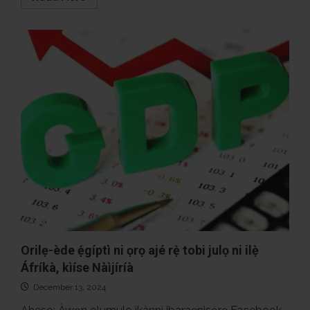
more
about
Ǹjẹ́
Trump
pàṣẹ
fún
Ìjọba
Nàìjíríà
láti
dá
Nnamdi
Kanu
sílẹ̀?
Orilẹ-ède ẹ́gíptì ni ọrọ ajé rẹ̀ tobi julọ ni ilẹ̀
Áfríkà, kìíse Nàìjíríà
December 13, 2024