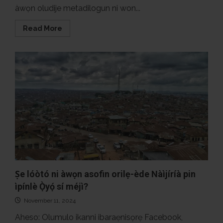
àwọn oludije metadilogun ni won...
Read
Read More
more
about
#Idibo
Ipinle
Ondo:
Awọn
Oludije
fún
ipò
gomina
niwonyii
Ṣe lóòtó ni àwọn asofin orilẹ-ède Nàìjíríà pin
ìpínlè Ọ̀yọ́ sí méjì?
November 11, 2024
Aheso: Olumulo ikanni ibaraẹnisọrẹ Facebook,