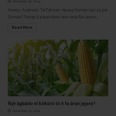
November 29, 2024
Àhesọ: Aṣàmúlò TikTok kan, nípasẹ̀ fọ́nrán kan sọ pé
Donald Trump ti pàṣe ìdíwọ́ ìwé-ìrìnà fún àwọn...
Read
Read More
more
about
Ṣé
lóòtọ́
ni
pé
Trump
tí
fòfindènà
ìwé
ìrìnnà
titun
f’áwọn
ọmọ
Nàìjíríà?
Ǹjé àgbàdo ní kòkòrò tó ń fa àrun jẹjẹrẹ?
November 25, 2024