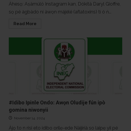
Àhesọ: Aṣàmúlò Instagram kan, Dókítà Daryl Gioffre,
sọ pé àgbàdo ní àwọn májèlé (aflatoxins) tí ó ń...
Read
Read More
more
about
Ǹjé
àgbàdo
ní
kòkòrò
tó
ń
fa
àrun
jẹjẹrẹ?
#Idibo Ipinle Ondo: Awọn Oludije fún ipò
gomina niwonyii
November 14, 2024
Àjọ to n risi eto idibo orilẹ-ede Nàìjíríà so laipẹ yii pé