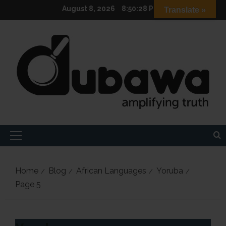
Skip
August 8, 2026
8:50:29 PM
Translate »
to
content
Primary
Menu
Home
Blog
African Languages
Yoruba
Page 5