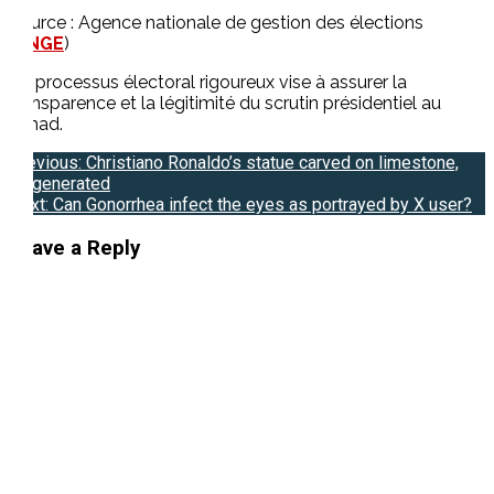
Source : Agence nationale de gestion des élections
(
ANGE
)
Ce processus électoral rigoureux vise à assurer la
transparence et la légitimité du scrutin présidentiel au
Tchad.
Post
Previous:
Christiano Ronaldo’s statue carved on limestone,
AI-generated
navigation
Next:
Can Gonorrhea infect the eyes as portrayed by X user?
Leave a Reply