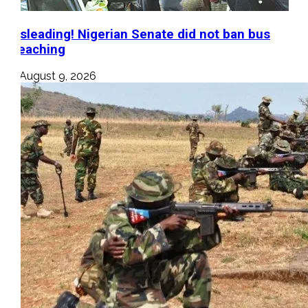
Misleading! Nigerian Senate did not ban bus
preaching
August 9, 2026