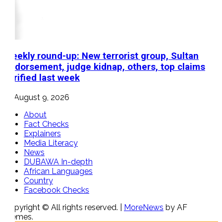
Weekly round-up: New terrorist group, Sultan
endorsement, judge kidnap, others, top claims
verified last week
August 9, 2026
About
Fact Checks
Explainers
Media Literacy
News
DUBAWA In-depth
African Languages
Country
Facebook Checks
Copyright © All rights reserved.
|
MoreNews
by AF
themes.