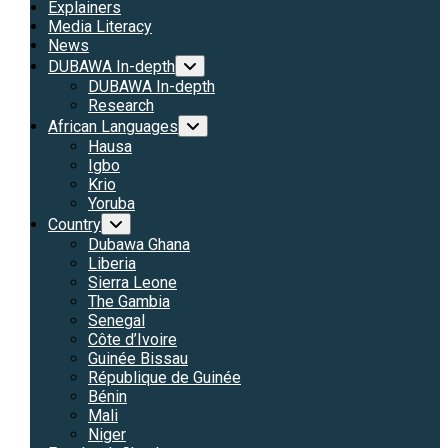
Explainers
Media Literacy
News
DUBAWA In-depth
DUBAWA In-depth
Research
African Languages
Hausa
Igbo
Krio
Yoruba
Country
Dubawa Ghana
Liberia
Sierra Leone
The Gambia
Senegal
Côte d’Ivoire
Guinée Bissau
République de Guinée
Bénin
Mali
Niger