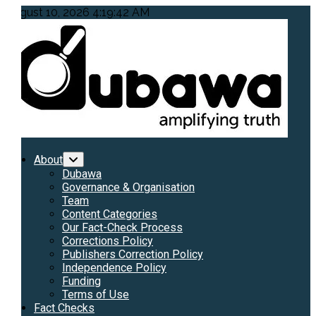
Skip
August 10, 2026
4:19:44 AM
to
content
Primary
About
Menu
Dubawa
Governance & Organisation
Team
Content Categories
Our Fact-Check Process
Corrections Policy
Publishers Correction Policy
Independence Policy
Funding
Terms of Use
Fact Checks