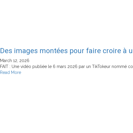
groupes
terroristes
?
Des images montées pour faire croire à u
March 12, 2026
FAIT : Une vidéo publiée le 6 mars 2026 par un TikTokeur nommé com
Read
Read More
more
about
Des
images
montées
pour
faire
croire
à
une