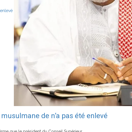
 enlevé
é musulmane de n’a pas été enlevé
firme que le président du Conseil Supérieur...