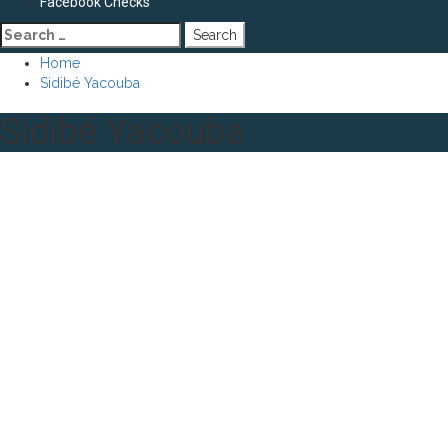
Facebook Checks
Search
for:
Home
Sidibé Yacouba
Sidibé Yacouba