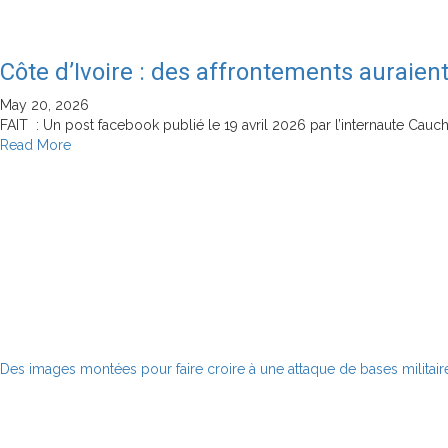
Côte d’Ivoire : des affrontements auraien
May 20, 2026
FAIT : Un post facebook publié le 19 avril 2026 par l’internaute Cau
Read
Read More
more
about
Côte
d’Ivoire
:
des
affrontements
auraient-
ils
opposé
des
Des images montées pour faire croire à une attaque de bases militair
mercenaires
français
à
des