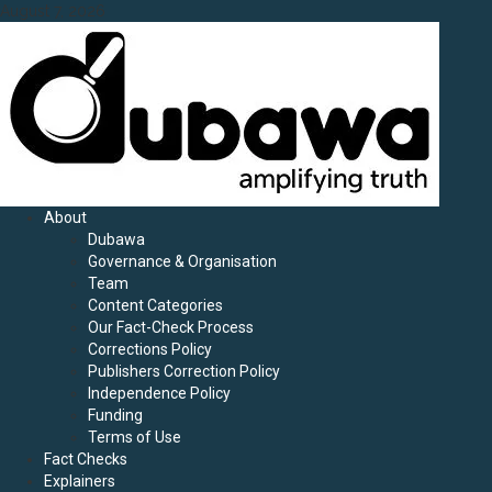
Skip
August 7, 2026
to
content
Primary
About
Menu
Dubawa
Governance & Organisation
Team
Content Categories
Our Fact-Check Process
Corrections Policy
Publishers Correction Policy
Independence Policy
Funding
Terms of Use
Fact Checks
Explainers