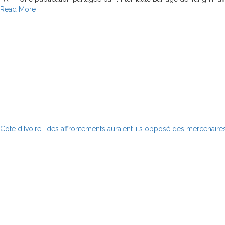
Read
Read More
more
about
Côte
d’Ivoire
:
le
guide
de
la
communauté
musulmane
Côte d’Ivoire : des affrontements auraient-ils opposé des mercenaires
de
n’a
pas
été
enlevé