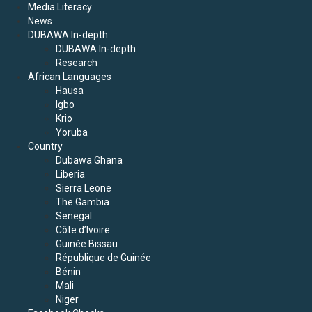
Media Literacy
News
DUBAWA In-depth
DUBAWA In-depth
Research
African Languages
Hausa
Igbo
Krio
Yoruba
Country
Dubawa Ghana
Liberia
Sierra Leone
The Gambia
Senegal
Côte d’Ivoire
Guinée Bissau
République de Guinée
Bénin
Mali
Niger