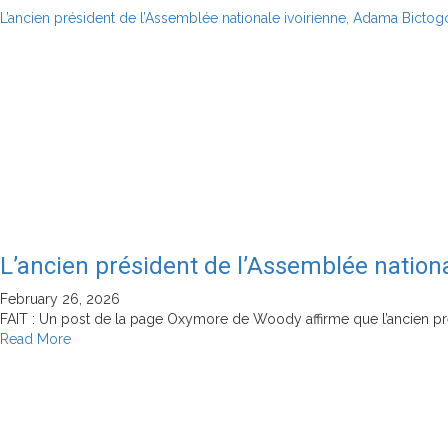
attaque
L’ancien président de l’Assemblée nationale ivoirienne, Adama Bictogo
de
bases
militaires
américaines
en
Côte
d’Ivoire
L’ancien président de l’Assemblée nationa
February 26, 2026
FAIT : Un post de la page Oxymore de Woody affirme que l’ancien pré
Read
Read More
more
about
L’ancien
président
de