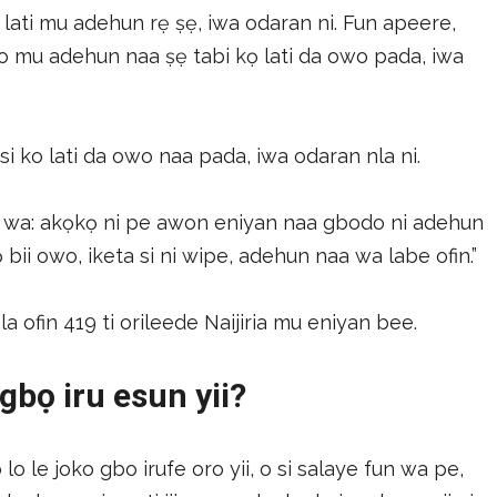
ọ lati mu adehun rẹ ṣẹ, iwa odaran ni. Fun apeere,
 o mu adehun naa ṣẹ tabi kọ lati da owo pada, iwa
 si ko lati da owo naa pada, iwa odaran nla ni.
 wa: akọkọ ni pe awon eniyan naa gbodo ni adehun
ọ bii owo, iketa si ni wipe, adehun naa wa labe ofin.”
ala ofin 419 ti orileede Naijiria mu eniyan bee.
 gbọ iru esun yii?
 le joko gbo irufe oro yii, o si salaye fun wa pe,