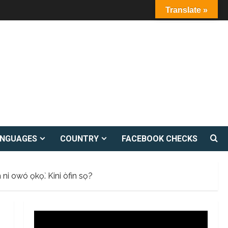
Translate »
ANGUAGES
COUNTRY
FACEBOOK CHECKS
n ni owó ọkọ̀. Kini òfin sọ?