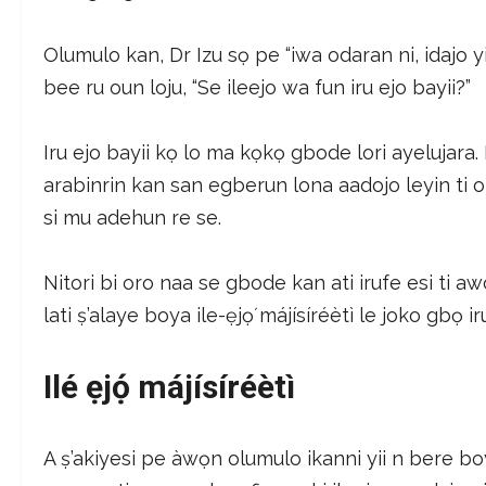
Olumulo kan, Dr Izu sọ pe “iwa odaran ni, idajo y
bee ru oun loju, “Se ileejo wa fun iru ejo bayii?”
Iru ejo bayii kọ lo ma kọkọ gbode lori ayelujara. 
arabinrin kan san egberun lona aadojo leyin ti 
si mu adehun re se.
Nitori bi oro naa se gbode kan ati irufe esi ti 
lati ṣ’alaye boya ile-ẹjọ́ májísíréètì le joko gbọ i
Ilé ẹjọ́ májísíréètì
A ṣ’akiyesi pe àwọn olumulo ikanni yii n bere boya