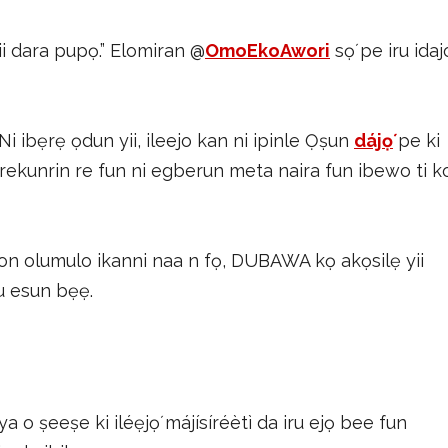
ii dara pupọ.” Elomiran @
OmoEkoAwori
sọ́ pe iru idaj
Ni ibẹrẹ ọdun yii, ileejo kan ni ipinle Ọṣun
dájọ́
pe ki
orekunrin re fun ni egberun meta naira fun ibewo ti k
awon olumulo ikanni naa n fọ, DUBAWA kọ akọsilẹ yii
ru esun bẹẹ.
 o ṣeeṣe ki iléẹjọ́ májísíréètì da iru ejọ bee fun