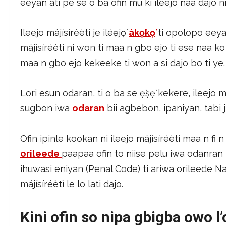
eeyan ati pe se o ba ofin mu ki ileejo naa dajo ni
Ileejo májísíréètì je iléẹjọ́
àkọ́kọ́
ti opolopo eeyan
májísíréètì ni won ti maa n gbo ejo ti ese naa ko
maa n gbo ejo kekeeke ti won a si dajo bo ti ye.
Lori esun odaran, ti o ba se ẹ̀ṣẹ̀ kekere, ileejo má
sugbon iwa
odaran
bii agbebon, ipaniyan, tabi ji
Ofin ipinle kookan ni ileejo májísíréètì maa n fi n
orileede
paapaa ofin to niise pelu iwa odanran n
ihuwasi eniyan (Penal Code) ti ariwa orileede Naij
májísíréètì le lo lati dajo.
Kini ofin so nipa gbigba owo l