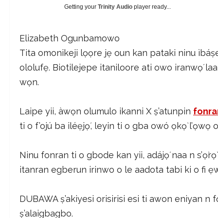
Getting your
Trinity Audio
player ready...
Elizabeth Ogunbamowo
Tita omonikeji lọọre jẹ oun kan pataki ninu ìbáṣ
ololufẹ. Biotilejepe itaniloore ati owo iranwọ́ la
wọn.
Laipe yii, àwọn olumulo ikanni X ṣ’atunpin
fonra
ti o f’ojú ba iléẹjọ́, leyin ti o gba owó ọkọ̀ l’ọw
Ninu fonran ti o gbode kan yii, adájọ́ naa n s’ọ̀rọ
itanran egberun irinwo o le aadota tabi ki o fi 
DUBAWA ṣ’akiyesi orisirisi esi ti awon eniyan n
ṣ’alaigbagbo.