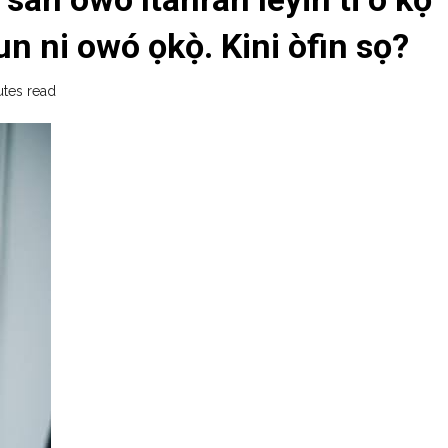
un ni owó ọkọ̀. Kini òfin sọ?
utes read