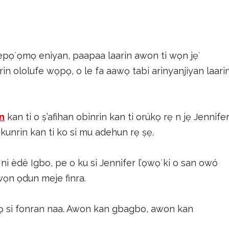
epọ̀ ọmọ eniyan, paapaa laarin awon ti wọn jẹ́
arin ololufe wọpọ, o le fa aawọ tabi arinyanjiyan laari
n
kan ti o ṣ’afihan obinrin kan ti orúkọ rẹ n jẹ Jennife
ọ okunrin kan ti ko si mu adehun rẹ ṣẹ.
̀ ni èdè Igbo, pe o ku si Jennifer l’ọwọ́ ki o san owó
ẹwọn ọdun meje finra.
 fọ si fonran naa. Awon kan gbagbo, awon kan