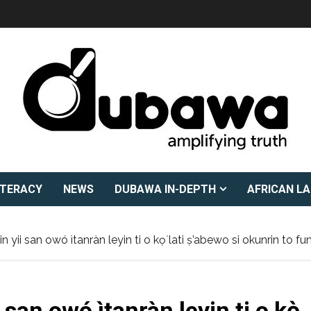
ITERACY
NEWS
DUBAWA IN-DEPTH
AFRICAN L
nrin yii san owó ìtanràn leyin ti o kọ̀ lati ṣ’abewo si okunrin to fu
i san owó ìtanràn leyin ti o kọ̀