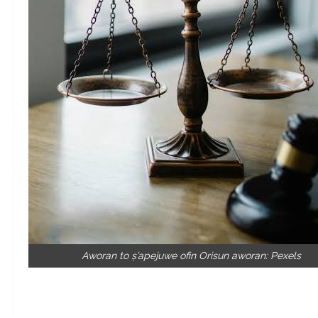
Aworan to ṣ’apejuwe ofin Orisun aworan: Pexels