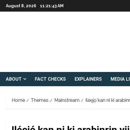
Skip
August 8, 2026
11:21:44 AM
to
content
ABOUT
FACT CHECKS
EXPLAINERS
MEDIA L
Home
Themes
Mainstream
Iléẹjọ́ kan ni ki arabi
Iléẹjọ́ kan ni ki arabinrin yi