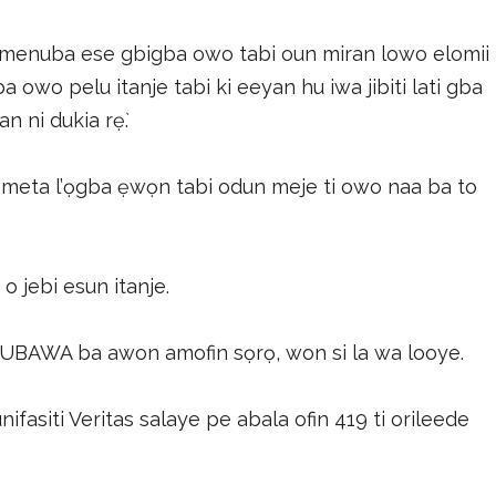
an menuba ese gbigba owo tabi oun miran lowo elomii
a owo pelu itanje tabi ki eeyan hu iwa jibiti lati gba
n ni dukia rẹ̀.
 meta l’ọgba ẹwọn tabi odun meje ti owo naa ba to
o jebi esun itanje.
, DUBAWA ba awon amofin sọrọ, won si la wa looye.
nifasiti Veritas salaye pe abala ofin 419 ti orileede