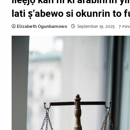
lati ṣ’abewo si okunrin to f
Elizabeth Ogunbamowo
September 19, 2025
7 min