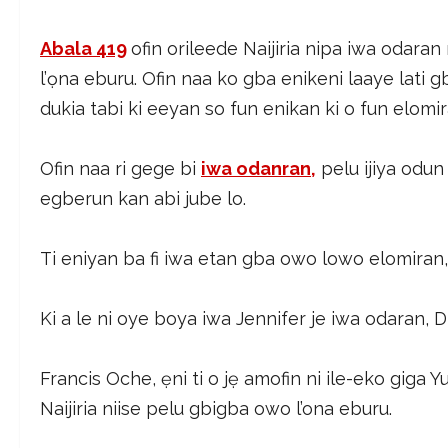
Abala 419
ofin orileede Naijiria nipa iwa odar
l’ọna eburu. Ofin naa ko gba enikeni laaye lati gb
dukia tabi ki eeyan so fun enikan ki o fun elomira
Ofin naa ri gege bi
iwa odanran,
pelu ijiya odun
egberun kan abi jube lo.
Ti eniyan ba fi iwa etan gba owo lowo elomiran, 
Ki a le ni oye boya iwa Jennifer je iwa odaran
Francis Oche, ẹni ti o jẹ amofin ni ile-eko giga Yu
Naijiria niise pelu gbigba owo l’ona eburu.