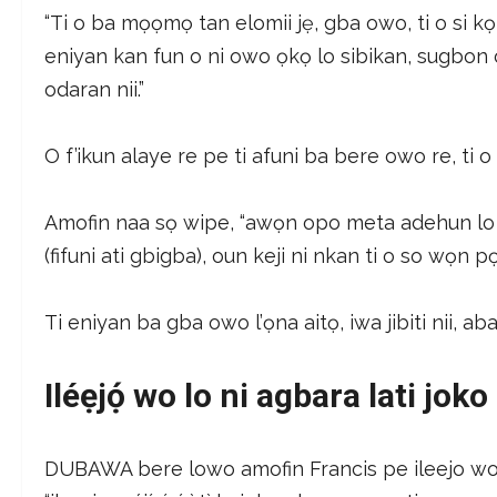
“Ti o ba mọọmọ tan elomii jẹ, gba owo, ti o si k
eniyan kan fun o ni owo ọkọ lo sibikan, sugbon
odaran nii.”
O f’ikun alaye re pe ti afuni ba bere owo re, ti o
Amofin naa sọ wipe, “awọn opo meta adehun lo
(fifuni ati gbigba), oun keji ni nkan ti o so wọn p
Ti eniyan ba gba owo l’ọna aitọ, iwa jibiti nii, ab
Iléẹjọ́ wo lo ni agbara lati joko
DUBAWA bere lowo amofin Francis pe ileejo wo lo