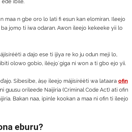
 ede ibile.
 maa n gbe oro lo lati fi esun kan elomiran. Ileejo
 ba jọmọ ti iwa odaran. Awon ileejo kekeeke yii lo
jísíréètì a dajo ese ti ijiya re ko ju odun meji lo,
biti olowo gobio, iléẹjọ́ giga ni won a ti gbo ejo yii.
 d’ajọ. Sibesibe, àṣẹ ileejọ májísíréètì wa lataara
ofin
i guusu orileede Naijiria (Criminal Code Act) ati ofin
iria. Bakan naa, ipinle kookan a maa ni ofin ti ileejo
’ona eburu?