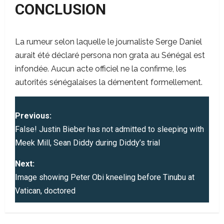
CONCLUSION
La rumeur selon laquelle le journaliste Serge Daniel
aurait été déclaré persona non grata au Sénégal est
infondée. Aucun acte officiel ne la confirme, les
autorités sénégalaises la démentent formellement.
P
Previous:
o
False! Justin Bieber has not admitted to sleeping with
Meek Mill, Sean Diddy during Diddy’s trial
s
Next:
t
Image showing Peter Obi kneeling before Tinubu at
Vatican, doctored
n
a