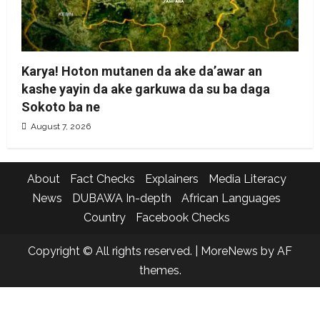
Karya! Hoton mutanen da ake da’awar an
kashe yayin da ake garkuwa da su ba daga
Sokoto ba ne
August 7, 2026
About
Fact Checks
Explainers
Media Literacy
News
DUBAWA In-depth
African Languages
Country
Facebook Checks
Copyright © All rights reserved.
|
MoreNews
by AF
themes.