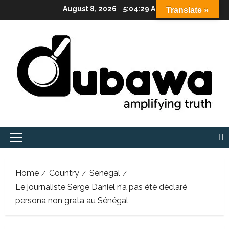
Skip
August 8, 2026
5:04:30 AM
Translate »
to
content
Primary
Menu
Home
Country
Senegal
Le journaliste Serge Daniel n’a pas été déclaré
persona non grata au Sénégal