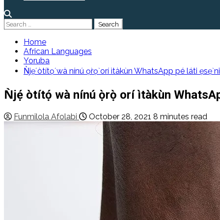
Search
for:
Home
African Languages
Yoruba
Ǹjẹ́ òtítọ́ wà nínú ọ̀rọ̀ orí ìtàkùn WhatsApp pé láti ẹsẹ̀ 
Ǹjẹ́ òtítọ́ wà nínú ọ̀rọ̀ orí ìtàkùn WhatsAp
Funmilola Afolabi
October 28, 2021
8 minutes read