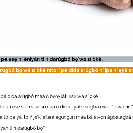
pé ẹsẹ̀ ni ènìyàn ti ń darúgbó bọ̀ wá sí òkè.
darúgbó bọ̀ wá sí òkè nítorí pé dída arúgbó ní ipa ní ẹ̀yà a
 pé dída arúgbó máa ń bẹ̀rẹ̀ láti ẹsẹ̀ wá sí òkè.
ti ẹsẹ̀ ṣe ń ṣiṣẹ́ sí máa ń dínkù, yàtọ̀ sí ìgbà èwe. *Jọ̀wọ́ rin*
 tó bá yá, tó ń jẹ́ kí àìlera egungun máa bá àwọn àgbàlagbà fí