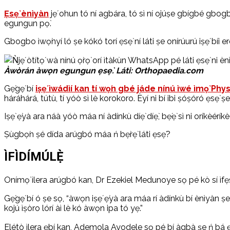
Ẹsẹ̀ ènìyàn
jẹ́ ohun tó ní agbára, tó sì ní ojúṣe gbígbé gbogb
egungun pọ̀.
Gbogbo ìwọ̀nyí ló ṣe kókó torí ẹsẹ̀ ní láti ṣe onírúurú iṣẹ́ bíi eré
Àwòrán àwọn egungun ẹsẹ̀. Láti: Orthopaedia.com
Gẹ́gẹ́ bí
iṣẹ́ ìwádìí kan tí wọ́n gbé jáde nínú ìwé ìmọ̀ P
háráhárá, tútù, tí yóò sì lè korokoro. Èyí ni bí ibi ṣóṣóró ẹsẹ̀ ṣe ń
Iṣẹ̀ ẹ̀yà ara náà yóò máa ní àdínkù díẹ̀ díẹ̀, bẹ́ẹ̀ sì ni oríkèéríkè
Ṣùgbọ́n ṣé dída arúgbó máa ń bẹ̀rẹ̀ láti ẹsẹ̀?
ÌFÌDÍMÚLẸ̀
Onímọ̀ ìlera arúgbó kan, Dr Ezekiel Medunoye sọ pé kò sí ìfẹsẹ̀
Gẹ́gẹ́ bí ó ṣe sọ, “àwọn iṣẹ́ ẹ̀yà ara máa rí àdínkù bí ènìyàn ṣ
kojú ìṣòro lórí àì lè kó àwọn ipa tó yẹ.”
Elétò ìlera ẹbí kan, Ademola Ayodele sọ pé bí àgbà ṣe ń bá ẹ̀yà a