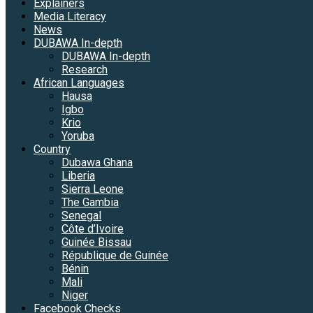
Explainers
Media Literacy
News
DUBAWA In-depth
DUBAWA In-depth
Research
African Languages
Hausa
Igbo
Krio
Yoruba
Country
Dubawa Ghana
Liberia
Sierra Leone
The Gambia
Senegal
Côte d’Ivoire
Guinée Bissau
République de Guinée
Bénin
Mali
Niger
Facebook Checks