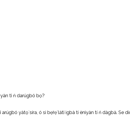
rúgbó yàtọ̀ síra, ó sì bẹ̀rẹ̀ láti ìgbà tí ènìyàn tí ń dàgbà. Se dí