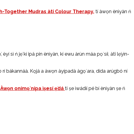
-Together Mudras àti Colour Therapy,
tí àwọn ènìyàn ń
 sì ń jẹ́ kí ipá pin ènìyàn, kí ewu àrùn máa pọ̀ síi, àti lẹ́yìn-
agbà ò rí bákannáà. Kọjá a àwọn àyípadà àgọ́ ara, dída arúgbó ní
.
Àwọn onímọ̀ nípa ìṣesí ẹ̀dá
ti ṣe ìwádìí pé bí ènìyàn ṣe ń