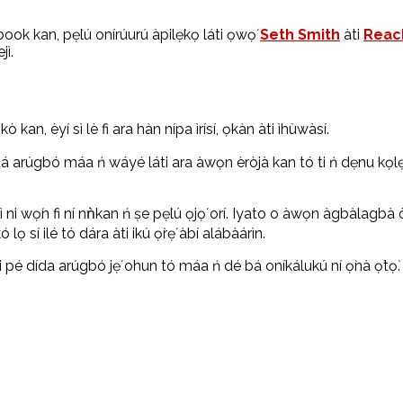
ook kan, pẹ̀lú onírúurú àpilẹ̀kọ láti ọwọ́
Seth Smith
àti
Reach
jì.
ókò kan, èyí sì lè fi ara hàn nípa ìrísí, ọkàn àti ìhùwàsí.
á arúgbó máa ń wáyé láti ara àwọn èròjà kan tó ti ń dẹnu kọlẹ̀, èyí
íẹ̀ sì ni wọ́n fi ní nǹkan ń ṣe pẹ̀lú ọjọ́ orí. Iyato o àwọn àgbàl
ọ sí ilé tó dára àti ikú ọ̀rẹ́ àbí alábàárìn.
i pé dída arúgbó jẹ́ ohun tó máa ń dé bá oníkálukú ní ọ̀nà ọ̀tọ̀