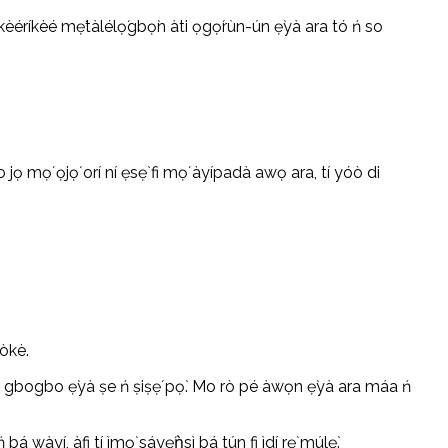
èéríkèé mẹ́tàlélọ́gbọ̀n àti ọgọ́rùn-ún ẹ̀yà ara tó ń so
ọ mọ́ ọjọ́ orí ní ẹsẹ̀ fi mọ́ àyípadà awọ ara, tí yóò di
 òkè.
í bí gbogbo ẹ̀yà ṣe ń ṣiṣẹ́ pọ̀. Mo rò pé àwọn ẹ̀yà ara máa ń
wàyí, àfi tí ìmọ̀ sáyẹ́ǹsì bá tún fi ìdí rẹ̀ múlẹ̀.