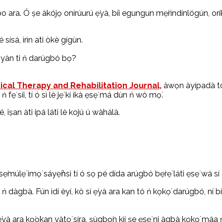
o ara. Ó ṣe àkójọ onírúurú ẹ̀yà, bíi egungun mẹ́rìndínlógún, orík
 sísá, ìrìn ati òkè gígùn.
hysical Therapy and Rehabilitation Journal,
àwọn àyípadà to j
 fẹ̀ síi, tí ó sì lè jẹ́ kí ìkà ẹsẹ̀ má dùn ń wò mọ́.
é, iṣan àti ipá láti lè kojú ú wàhálà.
múlẹ̀ ìmọ̀ sáyẹ́ǹsì tí ó sọ pé dída arúgbó bẹ̀rẹ̀ láti ẹsẹ̀ wá sí
e ń dàgbà. Fún ìdí èyí, kò sí ẹ̀yà ara kan tó ń kọ́kọ́ darúgbó, n
ra kọ̀ọ̀kan yàtọ̀ síra, ṣùgbọ́n kìí ṣe ẹsẹ̀ ni àgbà kọ́kọ́ máa ń bá 