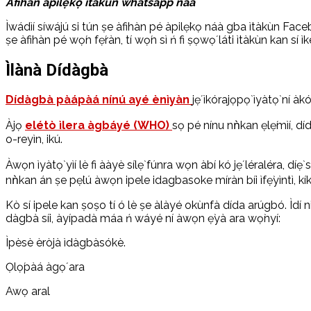
Àfihàn àpilẹ̀kọ ìtàkùn whatsapp náà
Ìwádìí síwájú si tún ṣe àfihàn pé àpilẹ̀kọ náà gba ìtàkùn Faceb
ṣe àfihàn pé wọ́n fẹ́ràn, tí wọ́n sì ń fi ṣọwọ́ láti ìtàkùn kan sí ìke
Ìlànà Dídàgbà
Dídàgbà pàápàá nínú ayé ènìyàn
jẹ́ ìkórajọpọ̀ ìyàtọ̀ ní àk
Àjọ
elétò ìlera àgbáyé (WHO)
sọ pé nínu nǹkan ẹlẹ́mìí, díd
o-reyìn, ikú.
Àwọn ìyàtọ̀ yìí lè fi ààyè sílẹ̀ fúnra wọn àbí kó jẹ́ léraléra, d
nǹkan án ṣe pẹ̀lú àwọn ipele idagbasoke míràn bíi ìfẹ̀yìntì, kíkó l
Kò sí ipele kan ṣoṣo tí ó lè ṣe àlàyé okùnfà dída arúgbó. Ìdí n
dàgbà síi, àyípadà máa ń wáyé ní àwọn ẹ̀yà ara wọ̀nyí:
Ìpèsè èròjà ìdàgbàsókè.
Ọlọ́pàá àgọ́ ara
Awọ aral