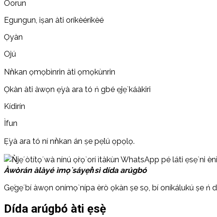
Oorun
Egungun, iṣan àti oríkèéríkèé
Ọyàn
Ojú
Nǹkan ọmọbìnrin àti ọmọkùnrin
Ọkàn àti àwọn ẹ̀yà ara tó ń gbé ẹ̀jẹ̀ káàkiri
Kídìrín
Ìfun
Ẹ̀yà ara tó ní nǹkan án ṣe pẹ̀lú ọpọlọ.
Àwòrán àlàyé ìmọ̀ sáyẹ́ǹsì dída arúgbó
Gẹ́gẹ́ bí àwọn onímọ̀ nípa èrò ọkàn ṣe sọ, bí oníkálukú ṣe ń di a
Dída arúgbó àti ẹsẹ̀