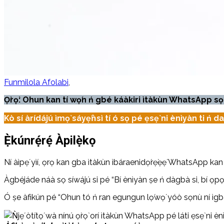
Funmilola Afolabi
Ọ̀rọ̀: Ohun kan tí wọ́n ń gbé káàkiri ìtàkùn WhatsApp sọ 
Kò sí àrídájú ìmọ̀ sáyẹ́ǹsì tí ó sọ pé ẹsẹ̀ ni ènìyàn ti ń 
Ẹ̀kúnrẹ́rẹ́ Àpilẹ̀kọ
Ní àìpẹ́ yìí, ọrọ kan gba ìtàkùn ìbáraenidọ́rẹ̀ẹẹ́ WhatsApp kan
Àgbéjáde náà sọ síwájú si pé “Bí ènìyàn ṣe ń dàgbà si, bí ọpọlọ à
Ó ṣe àfikún pé “Ohun tó ń ran egungun lọ́wọ́ yóò sọnù ní ìgbà