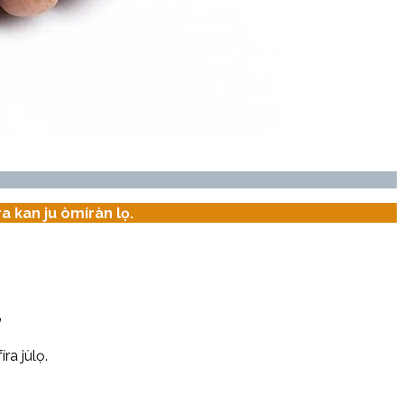
ra kan ju òmíràn lọ.
”
ra jùlọ.