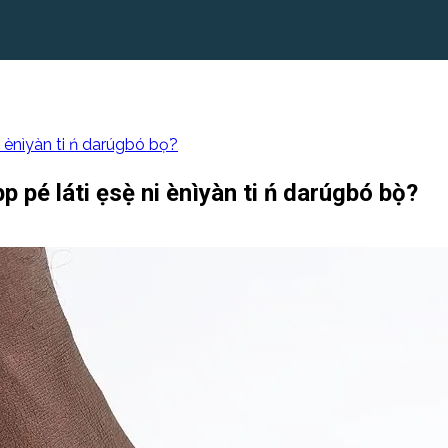
ni ènìyàn ti ń darúgbó bọ̀?
p pé láti ẹsẹ̀ ni ènìyàn ti ń darúgbó bọ̀?