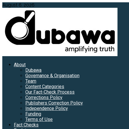
Skip
August 6, 2026
to
content
Primary
About
Menu
Dubawa
Governance & Organisation
Team
Content Categories
Our Fact-Check Process
Corrections Policy
Publishers Correction Policy
Independence Policy
Funding
Terms of Use
Fact Checks