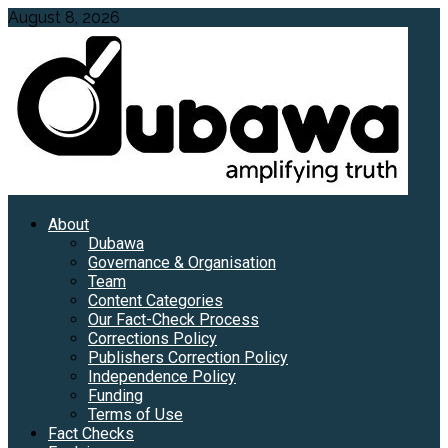
Skip
August 8, 2026
to
content
Primary
About
Menu
Dubawa
Governance & Organisation
Team
Content Categories
Our Fact-Check Process
Corrections Policy
Publishers Correction Policy
Independence Policy
Funding
Terms of Use
Fact Checks