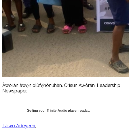
Àwòrán àwọn olùfẹ̀hónúhàn. Orísun Àwòrán: Leadership
Newspaper.
Getting your
Trinity Audio
player ready...
Táíwò Adéyẹmí