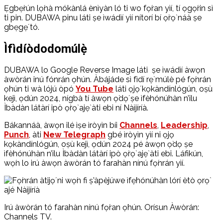
Ẹgbẹ̀rún lọ́nà mókànlá ènìyàn ló ti wo fọ́ran yìí, tí ọgọ́rin sì
ti pin. DUBAWA pinu láti ṣe ìwádìí yìí nítorí bí ọ̀rọ̀ náà ṣe
gbẹgẹ́ tó.
Ìfìdíòdodomúlẹ̀
DUBAWA lo Google Reverse Image láti ṣe ìwádìí àwọn
àwòrán inú fónrán ọ̀hún. Àbájáde sì fìdí rẹ̀ múlè pé fọ́nrán
ọ̀hún ti wà lójú òpó
You Tube
láti ọjọ́ kọkàndínlógún, oṣù
kejì, ọdún 2024, nígbà tí àwọn ọ̀dọ́ ṣe ìfèhónúhàn n’ilu
Ìbàdàn látàrí ipò ọ̀rọ̀ ajẹ̀ àti ebi ní Nàìjíríà.
Bákannáà, àwọn ilé ìṣe ìròyìn bíi
Channels
,
Leadership
,
Punch
, àti
New Telegraph
gbé ìròyìn yìí ni ọjọ
kọkàndínlógún, oṣù kejì, ọdún 2024 pé àwọn ọ̀dọ ṣe
ìfèhónúhàn n’ilu Ìbàdàn látàrí ipò ọ̀rọ̀ ajẹ̀ àti ebi. Láfikún,
wọ́n lo irú àwọn àwòrán tó farahàn nínú fọ́nrán yìí.
Irú àwòrán tó farahàn nínú fọ́ran ọ̀hún. Orísun Àwòrán:
Channels TV.