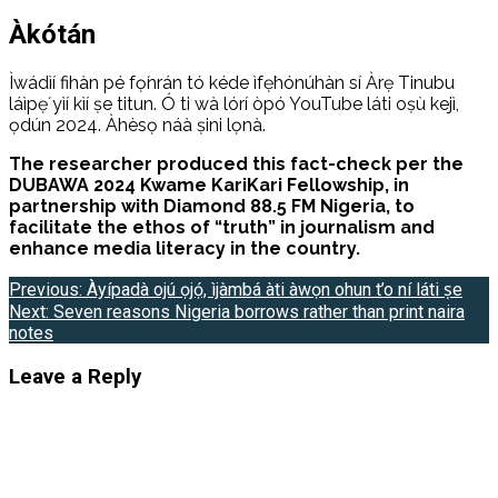
Àkótán
Ìwádìí fihàn pé fọ́nrán tó kéde ìfẹ̀hónúhàn sí Àrẹ Tinubu
láìpẹ́ yìí kìí ṣe titun. Ó ti wà lórí òpó YouTube láti oṣù kejì,
ọdún 2024. Àhèsọ náà ṣini lọnà.
The researcher produced this fact-check per the
DUBAWA 2024 Kwame KariKari Fellowship, in
partnership with Diamond 88.5 FM Nigeria, to
facilitate the ethos of “truth” in journalism and
enhance media literacy in the country.
Post
Previous:
Àyípadà ojú ọjọ́, ìjàmbá àti àwọn ohun t’o ní láti ṣe
Next:
Seven reasons Nigeria borrows rather than print naira
navigation
notes
Leave a Reply