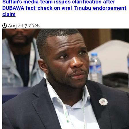
Sultan’s media team issues clarification after
DUBAWA fact-check on viral Tinubu endorsement
claim
August 7, 2026