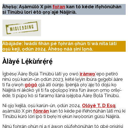
Àhẹ̀sọ: Aṣàmúlò X pín
fọ́ran
kan tó kéde ìfẹ̀hónúhàn
sí Tinúbú lori ètò ọrọ̀ ajé Nàìjíríà.
Ábájáde: Ìwádìí fihàn pé fọ́nrán ọ̀hún tí wà níta láti
oṣù kejì, ọdún 2024. Àhèsọ náà ṣini lọnà.
Àlàyé Lẹ́kùńrẹ́rẹ́
Ìgbésẹ̀ Ààrẹ Bọ́lá Tinúbú láti yọ owó
ìrànwọ́
epo petiró
nínú oṣù karùn-ún ọdún 2023, kété lẹ́yìn ìbúra gẹ́gẹ́bí ààre
tí fa ọ̀wọ́n
gógó
ọjà àti óúnjẹ. Ìpèníjà ọ̀rọ̀ ajẹ̀ tó dojú kọ
Nàìjíríà ní àkókò yìí ti fa ọ̀pọ̀lọpọ̀ ìnìra fún àwọn ọmọ orílẹ̀-
èdè, tí púpọ̀ kò sì faramọ́ ìlànà ìṣèjọba Ààrẹ Bọ́lá Tinúbú.
Ní ọjọ́ kejìlà, oṣù karùn-ún, ọdún 2024,
Olóyè T. D Esq
,
aṣàmúlò X pín
fónrán
kan tó kéde pé ìfèhónúhàn láti mú kí
Tinúbú kúrò lórí ipò ti bẹ̀rẹ̀ ní ẹkùn ìwọ̀oorùn gúsù Nàìjíríà.
Nínú fọ́nrán ọ̀hún ni a rí àwọn olùfẹ̀hónúhàn tó gbé oríṣiríṣi