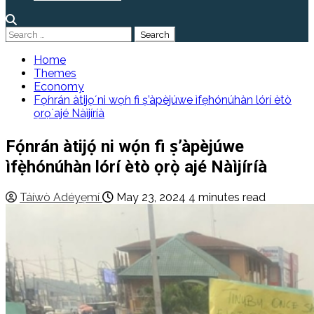
Search
for:
Home
Themes
Economy
Fọ́nrán àtijọ́ ni wọ́n fi ṣ’àpèjúwe ìfẹ̀hónúhàn lórí ètò
ọrọ̀ ajé Nàìjíríà
Fọ́nrán àtijọ́ ni wọ́n fi ṣ’àpèjúwe
ìfẹ̀hónúhàn lórí ètò ọrọ̀ ajé Nàìjíríà
Táíwò Adéyẹmí
May 23, 2024
4 minutes read