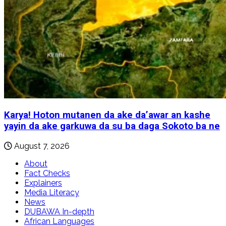
Karya! Hoton mutanen da ake da’awar an kashe
yayin da ake garkuwa da su ba daga Sokoto ba ne
August 7, 2026
About
Fact Checks
Explainers
Media Literacy
News
DUBAWA In-depth
African Languages