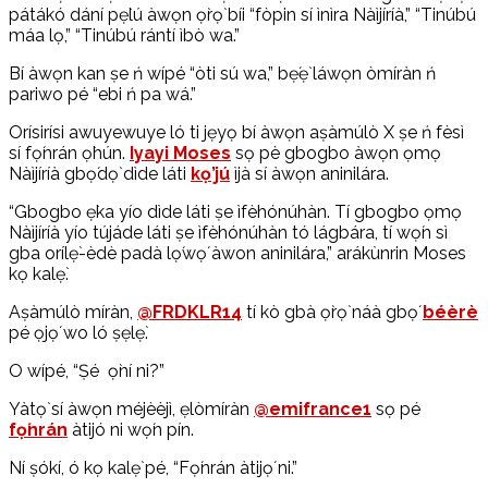
pátákó dání pẹ̀lú àwọn ọ̀rọ̀ bíi “fòpin sí ìnìra Nàìjíríà,” “Tinúbú
máa lọ,” “Tinúbú rántí ìbò wa.”
Bí àwọn kan ṣe ń wípé “òti sú wa,” bẹ́ẹ̀ láwọn òmíràn ń
pariwo pé “ebi ń pa wá.”
Orísirísi awuyewuye ló ti jẹyọ bí àwọn aṣàmúlò X ṣe ń fèsì
sí fọ́nrán ọ̀hún.
Iyayi Moses
sọ pè gbogbo àwọn ọmọ
Nàìjíríà gbọ́dọ̀ dìde láti
kọ’jú
ìjà sí àwọn aninilára.
“Gbogbo ẹ̀ka yío dìde láti ṣe ìfèhónúhàn. Tí gbogbo ọmọ
Nàìjíríà yío tújáde láti ṣe ìfèhónúhàn tó lágbára, tí wọ́n sì
gba orílẹ̀-èdè padà lọ́wọ́ àwon aninilára,” arákùnrin Moses
kọ kalẹ̀.
Aṣàmúlò míràn,
@FRDKLR14
tí kò gbà ọ̀rọ̀ náà gbọ́
béèrè
pé ọjọ́ wo ló ṣẹlẹ̀.
O wípé, “Ṣé ọ̀ní ni?”
Yàtọ̀ sí àwọn méjèèjì, ẹlòmíràn
@emifrance1
sọ pé
fọ́nrán
àtijó ni wọ́n pín.
Ní ṣókí, ó kọ kalẹ̀ pé, “Fọ́nrán àtijọ́ ni.”