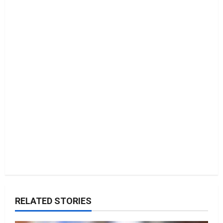
t
i
o
n
RELATED STORIES