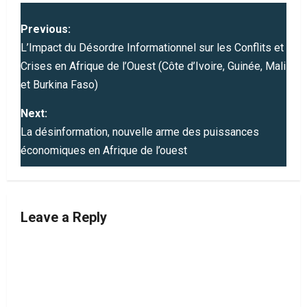
P
Previous:
o
L’Impact du Désordre Informationnel sur les Conflits et
Crises en Afrique de l’Ouest (Côte d’Ivoire, Guinée, Mali
s
et Burkina Faso)
t
Next:
La désinformation, nouvelle arme des puissances
n
économiques en Afrique de l’ouest
a
v
Leave a Reply
i
g
a