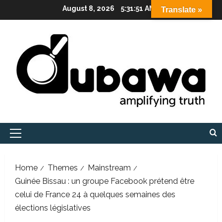
Skip
August 8, 2026
5:31:52 AM
Translate »
to
content
Primary
Menu
Home
Themes
Mainstream
Guinée Bissau : un groupe Facebook prétend être
celui de France 24 à quelques semaines des
élections législatives