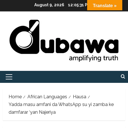
Skip
August 9, 2026
12:05:32 PM
Translate »
to
content
Primary
Menu
Home
African Languages
Hausa
Yadda masu amfani da WhatsApp su yi zamba ke
damfarar ‘yan Najeriya