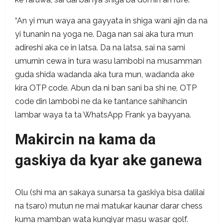
“An yi mun waya ana gayyata in shiga wani ajin da na
yi tunanin na yoga ne. Daga nan sai aka tura mun
adireshi aka ce in latsa. Da na latsa, sai na sami
umurnin cewa in tura wasu lambobi na musamman
guda shida wadanda aka tura mun, wadanda ake
kira OTP code. Abun da ni ban sani ba shi ne, OTP
code din lambobi ne da ke tantance sahihancin
lambar waya ta ta WhatsApp Frank ya bayyana.
Makircin na kama da
gaskiya da kyar ake ganewa
Olu (shi ma an sakaya sunarsa ta gaskiya bisa dalilai
na tsaro) mutun ne mai matukar kaunar darar chess
kuma mamban wata kungiyar masu wasar golf.