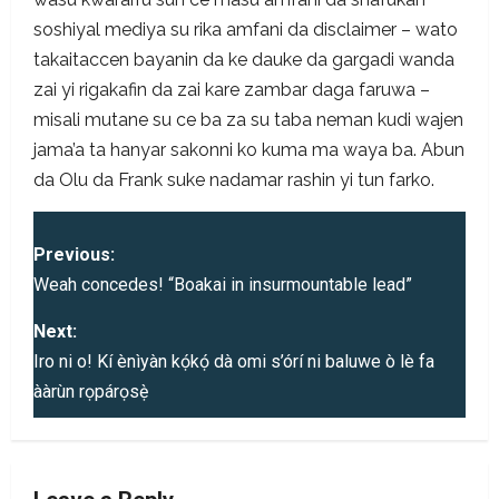
soshiyal mediya su rika amfani da disclaimer – wato
takaitaccen bayanin da ke dauke da gargadi wanda
zai yi rigakafin da zai kare zambar daga faruwa –
misali mutane su ce ba za su taba neman kudi wajen
jama’a ta hanyar sakonni ko kuma ma waya ba. Abun
da Olu da Frank suke nadamar rashin yi tun farko.
P
Previous:
o
Weah concedes! “Boakai in insurmountable lead”
s
Next:
Iro ni o! Kí ènìyàn kọ́kọ́ dà omi s’órí ni baluwe ò lè fa
t
ààrùn rọpárọsẹ̀
n
a