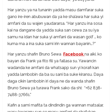
Har yanzu ya na tunanin yadda masu damfarar suka
gano ire-iren abubuwan da ya ke sha’awa har suka yi
amfani da su wajen yaudararsa. “Har yanzu ina sosa
kai na dangane da yadda suka san cewa za su iya
samu na idan har suka yi amfani da wasan golf … ko
kuma ma a ina suka sami irin wannan bayanin…?”
Har yanzu shafin Bruno Sewa
Facebook
na aiki, ko
bayan da Frank ya fito fili ya fallasa su. Yawancin
wadanda ke amfani da whatsapp sun yi korafi kan
yadda lambobin da ba su sani ba suke kiransu. Daya
daga cikin lambobin iri daya ne da wanda shafin
Bruno Sewa ya turawa Frank sako da shi: “+62 838-
7488-37661.”
Kafin a sami mafita ta dindindin ga wannan matsalar,
wasu kwararru sun ce masu amfani da shafukan