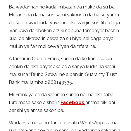
Ba wadannan ne kadai misalan da muke da su ba.
Mutane da dama sun sami sakonnin da ba su yarda
da su ba wadanda yawanci ake zargin sun fito daga
‘yan uwa da abokan arziki ne suna tambayar bashin
kudi da alkawarin cewa za su biya, sai daga baya
mutun ya fahimci cewa ‘yan damfara ne.
A lamuran Olu da Frank, sunan da ke kan asusun
bankin da aka bayar aka ce a sanya kudin na wani
mai suna “Bruno Sewa” ne a bankin Guaranty Trust
Bank mai lamba 0868143335.
Mr Frank ya ce da wannan sunan ne ma aka taba
tura masa sako a shafin
Facebook
amma aiki bai
bar shi ya amsa sakon ba.
Wadansu masu amfani da shafin WhatsApp su ma
sun bayyana cewa sun sami irin wadannan sakonnin