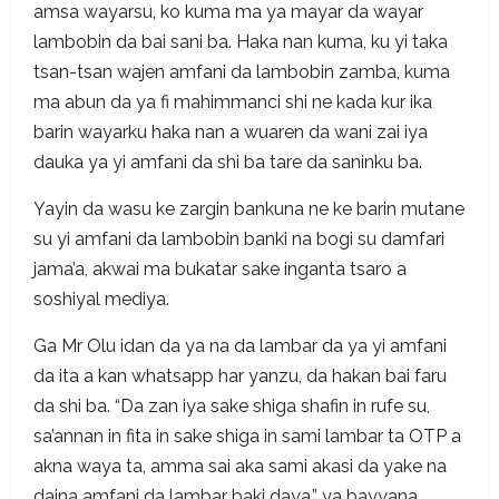
amsa wayarsu, ko kuma ma ya mayar da wayar
lambobin da bai sani ba. Haka nan kuma, ku yi taka
tsan-tsan wajen amfani da lambobin zamba, kuma
ma abun da ya fi mahimmanci shi ne kada kur ika
barin wayarku haka nan a wuaren da wani zai iya
dauka ya yi amfani da shi ba tare da saninku ba.
Yayin da wasu ke zargin bankuna ne ke barin mutane
su yi amfani da lambobin banki na bogi su damfari
jama’a, akwai ma bukatar sake inganta tsaro a
soshiyal mediya.
Ga Mr Olu idan da ya na da lambar da ya yi amfani
da ita a kan whatsapp har yanzu, da hakan bai faru
da shi ba. “Da zan iya sake shiga shafin in rufe su,
sa’annan in fita in sake shiga in sami lambar ta OTP a
akna waya ta, amma sai aka sami akasi da yake na
daina amfani da lambar baki daya,” ya bayyana.