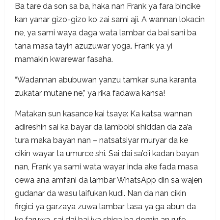
Ba tare da son sa ba, haka nan Frank ya fara bincike
kan yanar gizo-gizo ko zai sami aji. A wannan lokacin
ne, ya sami waya daga wata lambar da bai sani ba
tana masa tayin azuzuwar yoga. Frank ya yi
mamakin kwarewar fasaha.
“Wadannan abubuwan yanzu tamkar suna karanta
zukatar mutane ne,” ya rika fadawa kansa!
Matakan sun kasance kai tsaye: Ka katsa wannan
adireshin sai ka bayar da lambobi shiddan da za’a
tura maka bayan nan – natsatsiyar muryar da ke
cikin wayar ta umurce shi. Sai dai sa’o’i kadan bayan
nan, Frank ya sami wata wayar inda ake fada masa
cewa ana amfani da lambar WhatsApp din sa wajen
gudanar da wasu laifukan kudi. Nan da nan cikin
firgici ya garzaya zuwa lambar tasa ya ga abun da
ke faruwa, sai dai bai iya shiga ba domin an rufe.