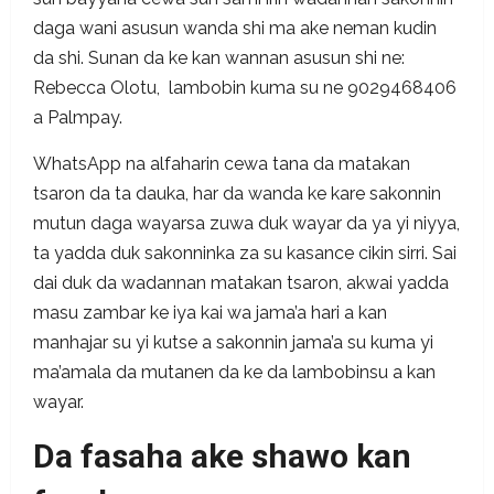
daga wani asusun wanda shi ma ake neman kudin
da shi. Sunan da ke kan wannan asusun shi ne:
Rebecca Olotu, lambobin kuma su ne 9029468406
a Palmpay.
WhatsApp na alfaharin cewa tana da matakan
tsaron da ta dauka, har da wanda ke kare sakonnin
mutun daga wayarsa zuwa duk wayar da ya yi niyya,
ta yadda duk sakonninka za su kasance cikin sirri. Sai
dai duk da wadannan matakan tsaron, akwai yadda
masu zambar ke iya kai wa jama’a hari a kan
manhajar su yi kutse a sakonnin jama’a su kuma yi
ma’amala da mutanen da ke da lambobinsu a kan
wayar.
Da fasaha ake shawo kan