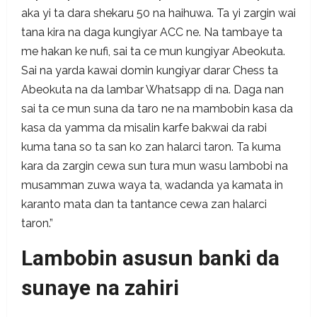
aka yi ta dara shekaru 50 na haihuwa. Ta yi zargin wai
tana kira na daga kungiyar ACC ne. Na tambaye ta
me hakan ke nufi, sai ta ce mun kungiyar Abeokuta.
Sai na yarda kawai domin kungiyar darar Chess ta
Abeokuta na da lambar Whatsapp di na. Daga nan
sai ta ce mun suna da taro ne na mambobin kasa da
kasa da yamma da misalin karfe bakwai da rabi
kuma tana so ta san ko zan halarci taron. Ta kuma
kara da zargin cewa sun tura mun wasu lambobi na
musamman zuwa waya ta, wadanda ya kamata in
karanto mata dan ta tantance cewa zan halarci
taron.”
Lambobin asusun banki da
sunaye na zahiri