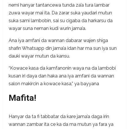
nemi hanyar tantancewa tunda za’a tura lambar
zuwa wayar mai ita. Da zarar suka yaudari mutun
suka sami lambobin, sai su cigaba da harkarsu da
wayar suna neman kudi wurin jama’a.
Ana iya amfani da wannan dabarar wajen shiga
shafin Whatsapp din jama’a idan har ma sun iya sun
dauki wayar mutun da kansu.
“Kowace kasa da kamfanonin waya na da lambobi
kusan iri daya dan haka ana iya amfani da wannan
salon makircin a kowace kasa,” ya bayyana
Mafita!
Hanyar da ta fi tabbatar da kare jama’a daga irin
wannan zambar ita ce ka da ma mutun ya fara ya