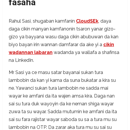
fasaha
Rahul Sasi, shugaban kamfanin
CloudSEk
, daya
daga cikin manyan kamfanonin tsaron yanar gizo-
gizo ya bayyana wasu daga cikin abubuwan da kan
biyo bayan irin wannan damfarar da ake yi a
cikin
wadannan labaran
wadanda ya wallafa a shafinsa
na LinkedIn.
Mr Sasi ya ce masu satar bayanai sukan tura
lambobin da kan yi kama da suna bukatar a kira su
ne. Yawanci sukan tura lambobin ne sadda mai
wayar ke amfani da ita wajen amsa kira. Daga nan
sai su tura duk wayoyin da ke neman shiga wayar
zuwa ta su wayar. Sadda mutumin ke amfani da ita
sai su fara rajistar wayar saboda su sa a tura mu su
lambobin na OTP. Da zarar aka tura mu su sai su