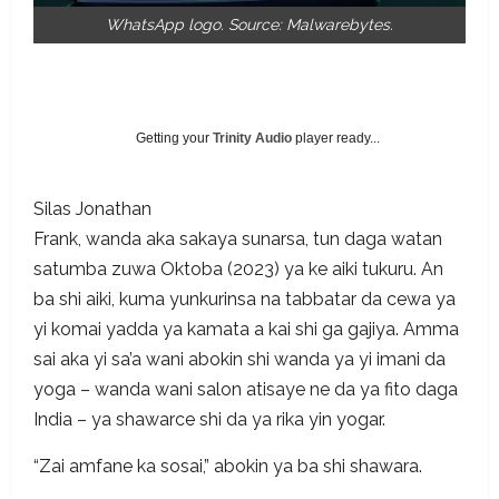
WhatsApp logo. Source: Malwarebytes.
Getting your
Trinity Audio
player ready...
Silas Jonathan
Frank, wanda aka sakaya sunarsa, tun daga watan
satumba zuwa Oktoba (2023) ya ke aiki tukuru. An
ba shi aiki, kuma yunkurinsa na tabbatar da cewa ya
yi komai yadda ya kamata a kai shi ga gajiya. Amma
sai aka yi sa’a wani abokin shi wanda ya yi imani da
yoga – wanda wani salon atisaye ne da ya fito daga
India – ya shawarce shi da ya rika yin yogar.
“Zai amfane ka sosai,” abokin ya ba shi shawara.