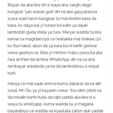
Bayan da aka kira shi a waya ana zargin daga
kungiyar ‘yan wasan golf din ne ake gayyatarssa
zuwa wani taron kungiyar ta mambobin kasa da
kasa, ko daya bai yi tunani ba kafin ya dauki
lambobin guda shida ya tura. Muryar wadda ta kira
kamar ta magidanciya ce (watakila mai shekaru 50
ko fiye haka), abun da ya kara ba ni karfin gwiwar
cewa gaskiya ce. Ba’a yi mintoci masu yawa ba aka
fara amfani da lambar WhatsApp din na sa ana
tambayar wadanda ya ke da lambobinsu a wayar
kudi.
Hanya ce mai sauki amma kuma dabarar da ke aiki
sosai. Mr Olu ya yi bayanin cewa, “Ina cikin ofishi na
da misalin karfe hudu da rabi sadda aka kira ni a
waya ta whatsapp, kuma wadda ta yi magana
bayarabiya ce wadda na kyautata zaton duk yadda