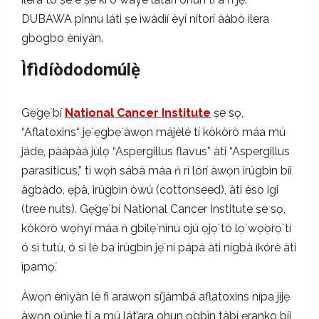
DUBAWA pinnu láti ṣe ìwádìí èyí nítorí ààbò ìlera
gbogbo ènìyàn.
Ìfìdíòdodomúlẹ̀
Gẹ́gẹ́ bí
National Cancer Institute
ṣe sọ,
“Aflatoxins“ jẹ́ ẹgbẹ́ àwọn májèlé tí kòkòrò máa mú
jáde, pàápàá jùlọ “Aspergillus flavus” àti “Aspergillus
parasiticus,” tí wọ́n sábà máa ń rí lórí àwọn irúgbìn bíi
àgbàdo, ẹ̀pà, irúgbìn òwú (cottonseed), àti èso igi
(tree nuts). Gẹ́gẹ́ bí National Cancer Institute ṣe sọ,
kòkòrò wọ̀nyí máa ń gbilẹ̀ nínú ojú ọjọ́ tó lọ́ wọ́ọ́rọ́ tí
ó sì tutù, ó sì lè ba irúgbìn jẹ́ ní pápá àti nígbà ìkórè àti
ìpamọ́.
Àwọn ènìyàn lè fi arawọn sí’jàmbá aflatoxins nípa jíjẹ
àwọn oúnjẹ tí a mú lát’ara ohun ọ̀gbìn tàbí ẹranko bíi