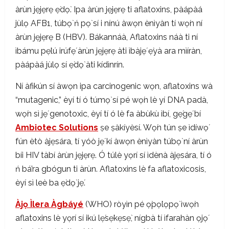
àrùn jẹjẹrẹ ẹ̀dọ̀. Ipa àrùn jẹjẹrẹ ti aflatoxins, pàápàá
jùlọ AFB1, túbọ̀ ń pọ̀ sí i nínú àwọn ènìyàn tí wọ́n ní
àrùn jẹjẹrẹ B (HBV). Bákannáà, Aflatoxins náà ti ní
ìbámu pẹ̀lú irúfẹ́ àrùn jẹjẹrẹ àti ìbàjẹ́ ẹ̀yà ara mìíràn,
pàápàá jùlọ sí ẹ̀dọ̀ àti kídìnrín.
Ní àfikún sí àwọn ipa carcinogenic wọn, aflatoxins wà
“mutagenic,” èyí tí ó túmọ̀ sí pé wọ́n lè yí DNA padà,
wọ́n sì jẹ́ genotoxic, èyí tí ó lè fa àbùkù ìbí, gẹ́gẹ́ bí
Ambiotec Solutions
ṣe ṣàkíyèsí. Wọ́n tún ṣe ìdíwọ́
fún ètò àjẹsára, tí yóò jẹ́ kí àwọn ènìyàn túbọ̀ ní àrùn
bíi HIV tàbí àrùn jẹjẹrẹ. Ó túlè yọrí sí ìdènà àjẹsára, tí ó
ń bá’ra gbógun ti àrùn. Aflatoxins lè fa aflatoxicosis,
èyí sì leè ba ẹ̀dọ̀ jẹ́.
Àjọ Ìlera Àgbáyé
(WHO) ròyìn pé ọ̀pọ̀lọpọ̀ ìwọ̀n
aflatoxins lè yọrí sí ikú lẹ́sẹ̀kẹsẹ̀, nígbà tí ìfarahàn ọjọ́