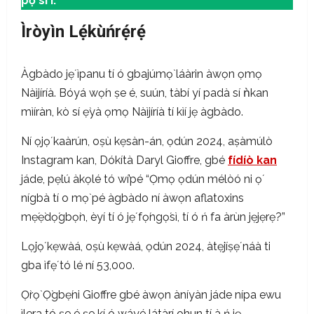
pọ̀ sí i.
Ìròyìn Lẹ́kùńrẹ́rẹ́
Àgbàdo jẹ́ ìpanu tí ó gbajúmọ̀ láàrin àwọn ọmọ
Nàìjíríà. Bóyá wọ́n ṣe é, suún, tàbí yí padà sí ǹkan
mìíràn, kò sí ẹ̀yà ọmọ Nàìjíríà tí kìí jẹ àgbàdo.
Ní ọjọ́ kaàrún, oṣù kẹsàn-án, ọdún 2024, aṣàmúlò
Instagram kan, Dókítà Daryl Gioffre, gbé
fídíò kan
jáde, pẹ̀lú àkọlé tó wí’pé “Ọmọ ọdún mélòó ni ọ́
nígbà tí o mọ̀ pé àgbàdo ní àwọn aflatoxins
mẹ́ẹ̀dọ́gbọ̀n, èyí tí ó jẹ́ fọ́ngọ́sì, tí ó ń fa àrùn jẹjẹrẹ?”
Lọ́jọ́ kẹwàá, oṣù kẹwàá, ọdún 2024, àtẹ̀jíṣẹ́ náà ti
gba ìfẹ́ tó lé ní 53,000.
Ọ̀rọ̀ Ọ̀gbẹ́ni Gioffre gbé àwọn àníyàn jáde nípa ewu
ìlera tó ṣe é ṣe kí ó wáyé látàrí ohun tí à ń jẹ.