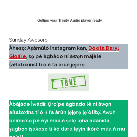
Getting your
Trinity Audio
player ready...
Sunday Awosoro
Àhesọ: Aṣàmúlò Instagram kan,
Dókítà Daryl
Gioffre
, sọ pé àgbàdo ní àwọn májèlé
(aflatoxins) tí ó ń fa àrùn jẹjẹrẹ.
Àbájáde Ìwádìí: Ọ̀rọ̀ pé àgbàdo lè ní àwọn
aflatoxins tí ó ń fa àrùn jẹjẹrẹ jẹ́ òtítọ́. Awọ́n
onímọ̀ sọ pé èyí máa ń ṣẹlẹ̀ lọ́nà àdánidá,
ṣùgbọ́n ìṣàkóso tí kò dára lẹ́yìn ìkórè máa ń mu