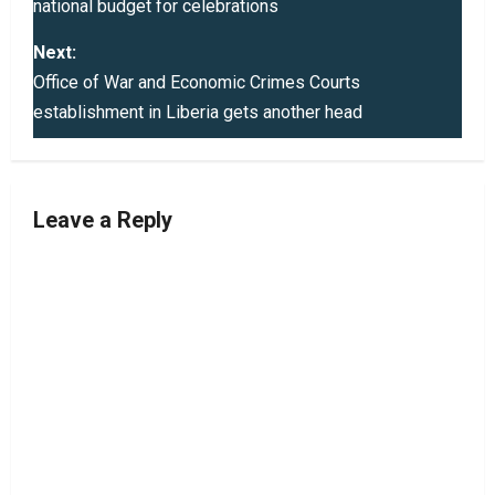
s
national budget for celebrations
t
Next:
n
Office of War and Economic Crimes Courts
a
establishment in Liberia gets another head
v
i
Leave a Reply
g
a
t
i
o
n