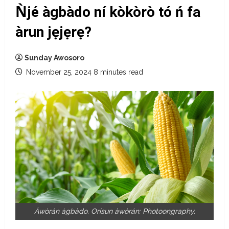
Ǹjé àgbàdo ní kòkòrò tó ń fa
àrun jẹjẹrẹ?
Sunday Awosoro
November 25, 2024
8 minutes read
Àwòrán àgbàdo. Orísun àwòrán: Photoongraphy.