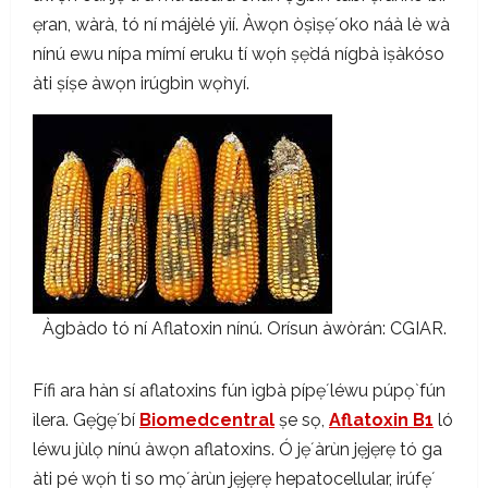
ẹran, wàrà, tó ní májèlé yìí. Àwọn òṣìṣẹ́ oko náà lè wà
nínú ewu nípa mímí eruku tí wọ́n ṣẹ̀dá nígbà ìṣàkóso
àti ṣíṣe àwọn irúgbìn wọ̀nyí.
Àgbàdo tó ní Aflatoxin nínú. Orísun àwòrán: CGIAR.
Fífi ara hàn sí aflatoxins fún ìgbà pípẹ́ léwu púpọ̀ fún
ìlera. Gẹ́gẹ́ bí
Biomedcentral
ṣe sọ,
Aflatoxin B1
ló
léwu jùlọ nínú àwọn aflatoxins. Ó jẹ́ àrùn jẹjẹrẹ tó ga
àti pé wọ́n ti so mọ́ àrùn jẹjẹrẹ hepatocellular, irúfẹ́