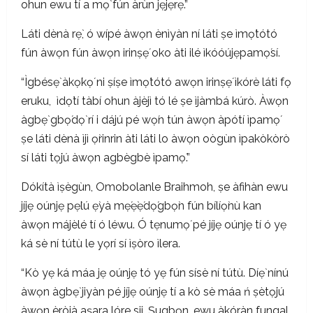
ohun ewu tí a mọ̀ fún àrùn jẹjẹrẹ.”
Láti dènà rẹ̀, ó wípé àwọn ènìyàn ní láti ṣe ìmọ́tótó
fún àwọn fún àwọn irinṣẹ́ oko àti ilé ìkóóújẹpamọ́sí.
“Ìgbésẹ̀ àkọ́kọ́ ni ṣíṣe ìmọ́tótó awọn irinṣẹ́ ìkórè láti fọ
eruku, ìdọ̀tí tàbí ohun àjèjì tó lé ṣe ìjàmbá kúrò. Àwọn
àgbẹ̀ gbọ́dọ̀ rí i dájú pé wọ́n tún àwọn àpótí ìpamọ́
ṣe láti dènà ìjì ọ̀rinrin àti láti lo àwọn oògùn ìpakòkòrò
sí láti tọ́jú àwọn agbègbè ìpamọ́.”
Dókítà ìṣègùn, Omobolanle Braihmoh, ṣe àfihàn ewu
jíjẹ oúnjẹ pẹ̀lú ẹ̀yà mẹ́ẹ̀ẹ́dọ́gbọ̀n fún bílíọ̀nù kan
àwọn májèlé tí ó léwu. Ó tẹnumọ́ pé jíjẹ oúnjẹ tí ó yẹ
ká sè ní tútù le yọrí sí ìṣòro ìlera.
“Kò yẹ ká máa jẹ oúnjẹ tó yẹ fún sísè ní tútù. Díẹ̀ nínú
àwọn àgbẹ̀ jiyàn pé jíjẹ oúnjẹ tí a kò sè máa ń ṣètọ́jú
àwọn èròjà aṣara lóre sii. Ṣugbọn, ewu àkóràn fungal