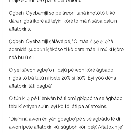
májèlé ohun (20 parts per billion).
Ọ̀gbẹ́ni Oyebamiji sọ pé àwọn ìlànà ìmọ́tótó tí kò
dára nígbà ìkórè àti lẹ́yìn ìkórè ló má ń sábà dákún
aflatoxins.
Ọ̀gbẹ́ni Oyebamiji ṣàlàyé pé, ”O máa ń ṣẹlẹ̀ lọ́nà
àdánidá, ṣùgbọ́n ìṣàkóso tí kò dára máa ń mú kí ìṣòro
náà burú sí i.
Ó yẹ ká’wọn àgbẹ̀ o ríi dájú pé wọ́n kórè àgbàdo
nígbà tó bá tútù ní ìpele 20% sí 30%. Èyí yóò dèna
aflatoxin láti dàgbà.“
Ó tún kìlọ̀ pé tí ènìyàn bá fi omí gbígbóná se àgbàdo
tàbí kí ènìyàn suún, èyí kò tó láti pa aflatoxins.
“Díẹ̀ nínú àwọn ènìyàn gbàgbọ́ pé sísè àgbàdo lè dí
awọn ipele aflatoxin kù, ṣùgbọ́n kòrí bẹ́ẹ̀. Aflatoxin jẹ́