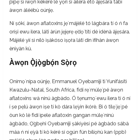
pípẹ́ sí ìwọ̀n kékeré lè yọrí sí àìlera ètò àjẹsára tàbí
àwọn àléébù oúnjẹ.
Ní ṣókí, àwọn aflatoxins jẹ́ májèlé tó lágbára tí ó ń fa
oríṣi ewu ìlera, láti àrùn jẹjẹrẹ ẹ̀dọ̀ títí dé ìdènà àjẹsára.
Májèlé yìí sì nílò ìṣàkóso ìṣọ́ra láti dín ìfihàn àwọn
ènìyàn kù.
Àwọn Ọ̀jọ̀gbọ́n Sọ̀rọ
Onímọ̀ nípa oúnjẹ, Emmanuel Oyebamiji ti Yunifásítì
Kwazulu-Natal, South Africa, fìdí rẹ̀ múlẹ̀ pé àwọn
aflatoxins wà nínú àgbàdo. Ó tẹnumọ́ ewu ìlera tí ó ní
í ṣe pẹ̀lú àwọn ìṣe tí kò dára lẹ́yìn ìkórè. Bí ó tilẹ̀ jẹ́ pé
òun kò lè fìdí ìpele aflatoxin gangan múlẹ̀ nínú
àgbàdo, Ọ̀gbẹ́ni Oyebamiji ṣàkíyèsí pé àgbàdo sábà
máa ń ní ẹ̀yà tí kò kéré sí ogún fún bílíọ́nù kan (ppb)