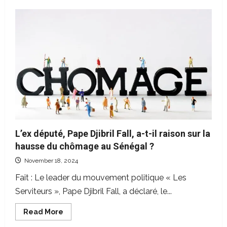
L’ex député, Pape Djibril Fall, a-t-il raison sur la
hausse du chômage au Sénégal ?
November 18, 2024
Fait : Le leader du mouvement politique « Les
Serviteurs », Pape Djibril Fall, a déclaré, le...
Read
Read More
more
about