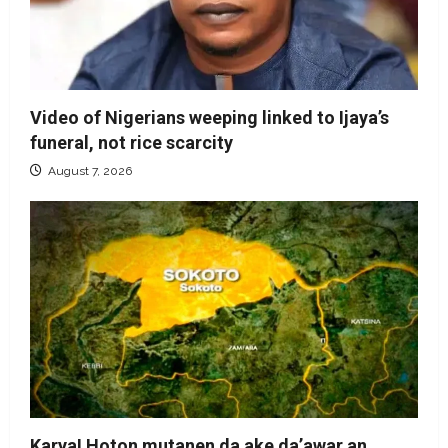
Video of Nigerians weeping linked to Ijaya’s
funeral, not rice scarcity
August 7, 2026
Karya! Hoton mutanen da ake da’awar an