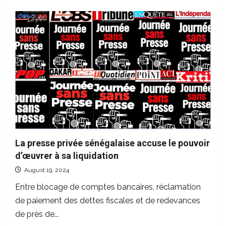
about
Sénégal
:
le
Cored,
pilier
de
l’autorégulation
journalistique
La presse privée sénégalaise accuse le pouvoir
d’œuvrer à sa liquidation
August 19, 2024
Entre blocage de comptes bancaires, réclamation
de paiement des dettes fiscales et de redevances
de près de...