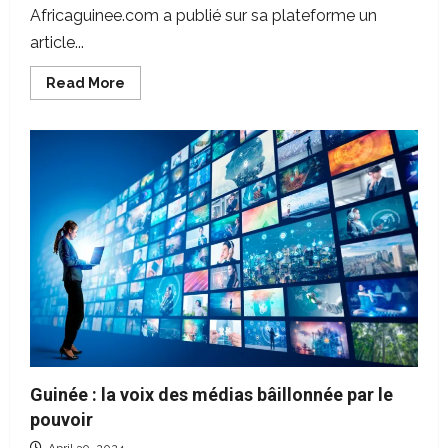
Africaguinee.com a publié sur sa plateforme un
article...
Read
Read More
more
about
<strong>Oui,
le
Sénégal
va
fournir
de
l’électricité
à
la
Guinée</strong>
Guinée : la voix des médias bâillonnée par le
pouvoir