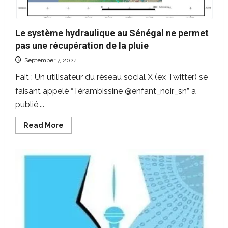
Le système hydraulique au Sénégal ne permet
pas une récupération de la pluie
September 7, 2024
Fait : Un utilisateur du réseau social X (ex Twitter) se
faisant appelé “Térambissine @enfant_noir_sn” a
publié,...
Read
Read More
more
about
Le
système
hydraulique
au
Sénégal
ne
permet
pas
une
récupération
de
la