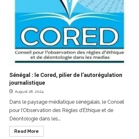
pluie
Sénégal : le Cored, pilier de l’autorégulation
journalistique
August 28, 2024
Dans le paysage médiatique sénégalais, le Conseil
pour l’Observation des Règles d’Éthique et de
Déontologie dans les...
Read
Read More
more