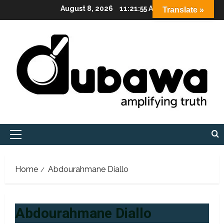
Skip
August 8, 2026
11:21:56 AM
Translate »
to
content
Primary
Menu
Home
Abdourahmane Diallo
Abdourahmane Diallo