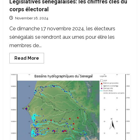
Législatives sénégalaises: les chiffres clés du
corps électoral
November 16, 2024
Ce dimanche 17 novembre 2024, les électeurs
sénégalais se rendront aux urnes pour élire les
membres de...
Read
Read More
more
about
Législatives
sénégalaises:
les
chiffres
clés
du
corps
électoral