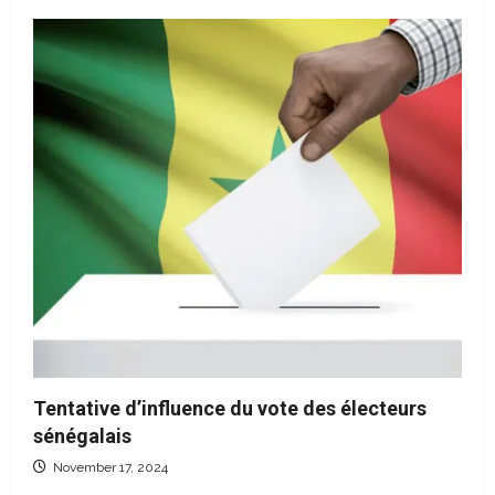
L’ex
député,
Pape
Djibril
Fall,
a-
t-
il
raison
sur
la
hausse
du
chômage
au
Sénégal
?
Tentative d’influence du vote des électeurs
sénégalais
November 17, 2024