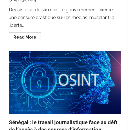
April 30, 2024
Depuis plus de six mois, le gouvernement exerce
une censure drastique sur les médias, muselant la
liberté...
Read
Read More
more
about
<strong>Guinée
:
la
voix
des
médias
bâillonnée
par
le
pouvoir</strong>
Sénégal : le travail journalistique face au défi
de l’accès à des sources d’information