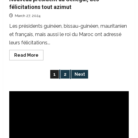
félicitations tout azimut
March 27, 2024
Les présidents guinéen, bissau-guinéen, mauritanien
et français, mais aussi le roi du Maroc ont adressé
leurs félicitations...
Read
Read More
more
about
Nouveau
président
Posts
1
2
Next
au
Sénégal,
des
pagination
félicitations
tout
azimut