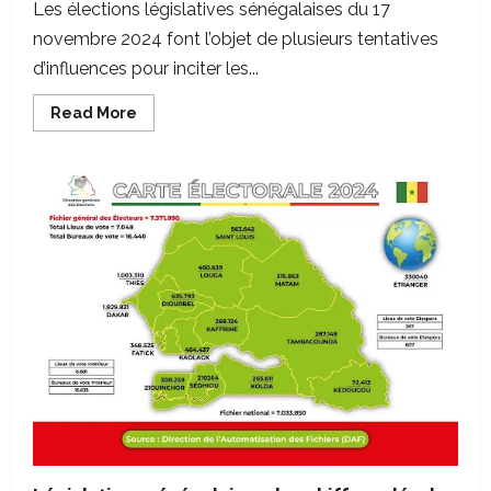
Les élections législatives sénégalaises du 17
novembre 2024 font l’objet de plusieurs tentatives
d’influences pour inciter les...
Read
Read More
more
about
Tentative
d’influence
du
vote
des
électeurs
sénégalais