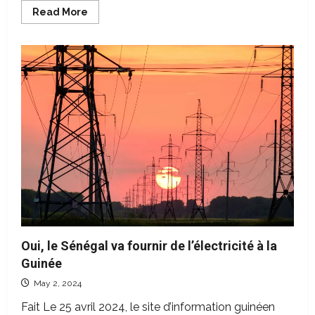
Read
Read More
more
about
La
presse
privée
sénégalaise
accuse
le
pouvoir
d’œuvrer
à
sa
liquidation
Oui, le Sénégal va fournir de l’électricité à la
Guinée
May 2, 2024
Fait Le 25 avril 2024, le site d’information guinéen