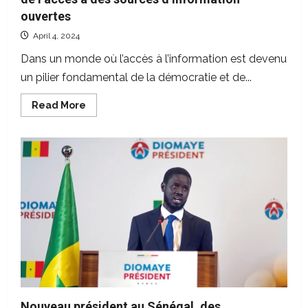
ouvertes
April 4, 2024
Dans un monde où l’accès à l’information est devenu
un pilier fondamental de la démocratie et de...
Read
Read More
more
about
Sénégal
:
le
travail
journalistique
face
au
défi
de
l’accès
à
des
sources
d’information
ouvertes
Nouveau président au Sénégal, des